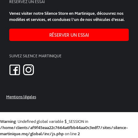
RÉSERVEZ UN ESSAI
Venez visiter notre Silence Store en Martinique, découvrez nos
modèles et services, et conduisez l’un de nos véhicules d’essai.
RÉSERVER UN ESSAI
SUIVEZ SILENCE MARTINIQUE
Mentions légales
Warning
: Undefined global variable $_SESSION in
/home/clients/af9f45eaa22c7664a6fbb44aa0c3edf7/sites/silence-
martinique.mq/global/inc/js.php
on line
2